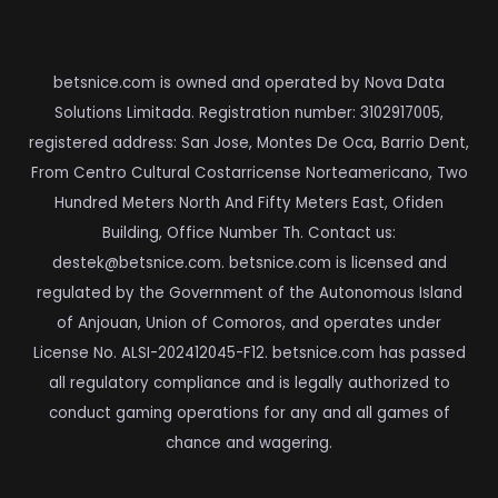
betsnice.com is owned and operated by Nova Data
Solutions Limitada. Registration number: 3102917005,
registered address: San Jose, Montes De Oca, Barrio Dent,
From Centro Cultural Costarricense Norteamericano, Two
Hundred Meters North And Fifty Meters East, Ofiden
Building, Office Number Th. Contact us:
destek@betsnice.com. betsnice.com is licensed and
regulated by the Government of the Autonomous Island
of Anjouan, Union of Comoros, and operates under
License No. ALSI-202412045-F12. betsnice.com has passed
all regulatory compliance and is legally authorized to
conduct gaming operations for any and all games of
chance and wagering.