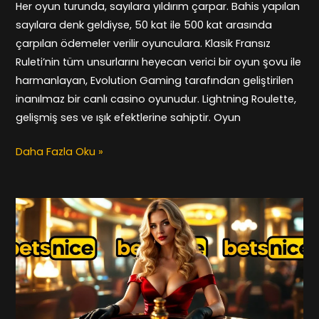
Her oyun turunda, sayılara yıldırım çarpar. Bahis yapılan
sayılara denk geldiyse, 50 kat ile 500 kat arasında
çarpılan ödemeler verilir oyunculara. Klasik Fransız
Ruleti’nin tüm unsurlarını heyecan verici bir oyun şovu ile
harmanlayan, Evolution Gaming tarafından geliştirilen
inanılmaz bir canlı casino oyunudur. Lightning Roulette,
gelişmiş ses ve ışık efektlerine sahiptir. Oyun
Lightning
Daha Fazla Oku »
Roulette
(Rulet)
Nedir?