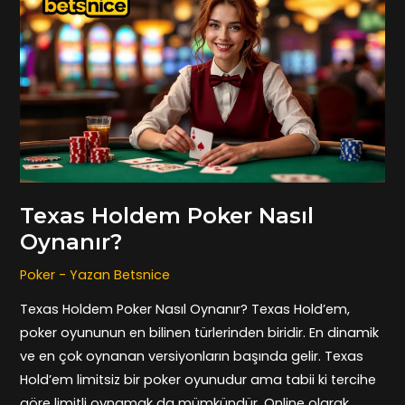
Oynanır?
Texas Holdem Poker Nasıl
Oynanır?
Poker
- Yazan
Betsnice
Texas Holdem Poker Nasıl Oynanır? Texas Hold’em,
poker oyununun en bilinen türlerinden biridir. En dinamik
ve en çok oynanan versiyonların başında gelir. Texas
Hold’em limitsiz bir poker oyunudur ama tabii ki tercihe
göre limitli oynamak da mümkündür. Online olarak