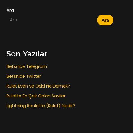
Ara
Ara
Son Yazılar
Betsnice Telegram
Betsnice Twitter
Rulet Even ve Odd Ne Demek?
Rulette En Çok Gelen Sayılar
Lightning Roulette (Rulet) Nedir?