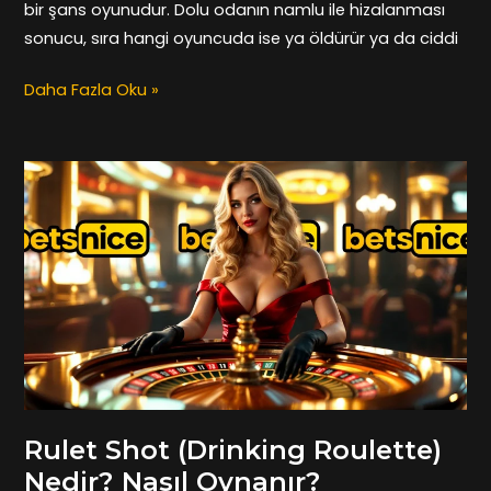
bir şans oyunudur. Dolu odanın namlu ile hizalanması
sonucu, sıra hangi oyuncuda ise ya öldürür ya da ciddi
Rus
Daha Fazla Oku »
Ruleti
Nedir?
Rulet Shot (Drinking Roulette)
Nedir? Nasıl Oynanır?