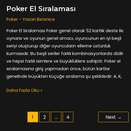
Poker El Sıralaması
Poker
- Yazan
Betsnice
Poker El Sıralaması Poker genel olarak 52 kartlık deste ile
oynanır ve oyunun genel amacı, oyuncunun en iyi beşli
seriyi oluşturup diğer oyuncuların ellerine üstünlük
kurmasıdır. Bu beşli seriler farklı kombinasyonlarda dizilir
ve hepsi farklı isimlere ve büyüklüklere sahiptir. Poker el
sıralamasına giriş yapmadan önce, bütün kartlar
genelinde büyükten küçüğe sıralama şu şekildedir: A, K,
Poker
Daha Fazla Oku »
El
Sıralaması
Post
1
2
…
4
Next
→
pagination