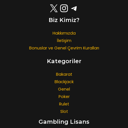
X
Instagram
Telegram
o
p
Biz Kimiz?
ü
l
Hakkımızda
e
İletişim
r
Bonuslar ve Genel Çevrim Kuralları
S
l
Kategoriler
o
t
Bakarat
O
Blackjack
y
Genel
u
Poker
n
Rulet
l
Slot
a
Gambling Lisans
r