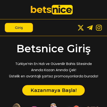
İçeriğe
atla
Giriş
Betsnice Giriş
Türkiye’nin En Hızlı ve Güvenilir Bahis Sitesinde
Anında Kazan Anında Çek!
Üstelik en avantajlı şartsız promosyonlarda burada!
Kazanmaya Başla!