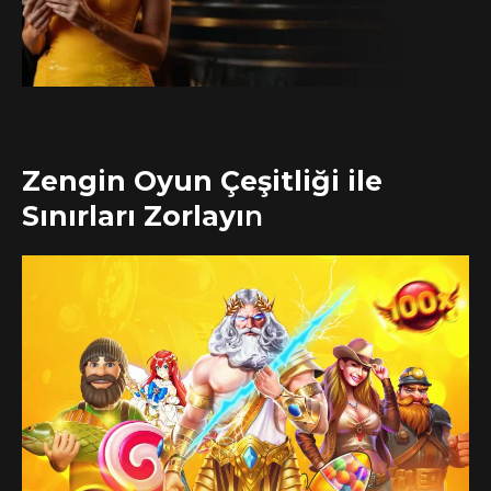
Zengin Oyun Çeşitliği ile
Sınırları Zorlayı
n