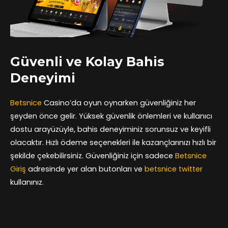
Güvenli ve Kolay Bahis
Deneyimi
Betsnice
Casino’da oyun oynarken güvenliğiniz her
şeyden önce gelir. Yüksek güvenlik önlemleri ve kullanıcı
dostu arayüzüyle, bahis deneyiminiz sorunsuz ve keyifli
olacaktır. Hızlı ödeme seçenekleri ile kazançlarınızı hızlı bir
şekilde çekebilirsiniz. Güvenliğiniz için sadece
Betsnice
Giriş
adresinde yer alan butonları ve
betsnice twitter
kullanınız.