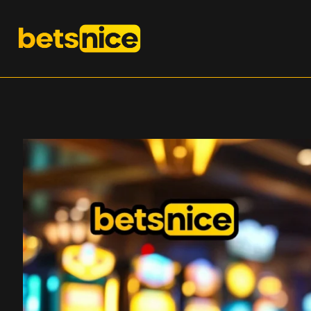
İçeriğe
atla