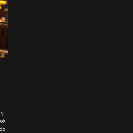
rşı
çok
nda