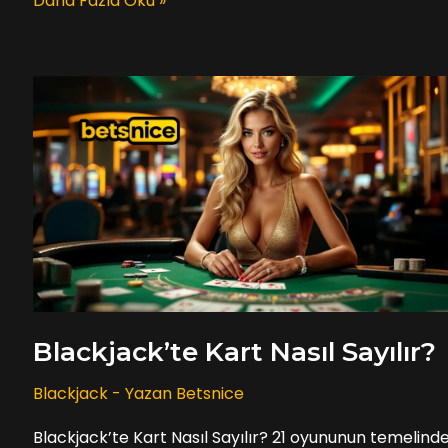
Daha Fazla Oku »
Blackjack
Nasıl
Oynanır?
Blackjack’te Kart Nasıl Sayılır?
Blackjack
- Yazan
Betsnice
Blackjack’te Kart Nasıl Sayılır? 21 oyununun temelind