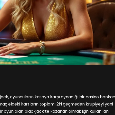
kjack, oyuncuların kasaya karşı oynadığı bir casino bankacı
aç eldeki kartların toplamı 21’i geçmeden krupiyeyi yani
bir oyun olan blackjack’te kazanan olmak için kullanılan