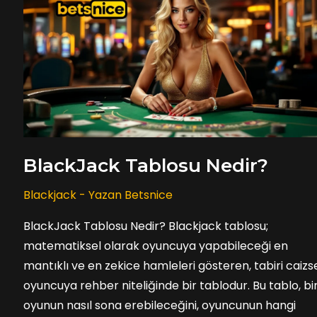
BlackJack Tablosu Nedir?
Blackjack
- Yazan
Betsnice
BlackJack Tablosu Nedir? Blackjack tablosu;
matematiksel olarak oyuncuya yapabileceği en
mantıklı ve en zekice hamleleri gösteren, tabiri caizs
oyuncuya rehber niteliğinde bir tablodur. Bu tablo, bi
oyunun nasıl sona erebileceğini, oyuncunun hangi