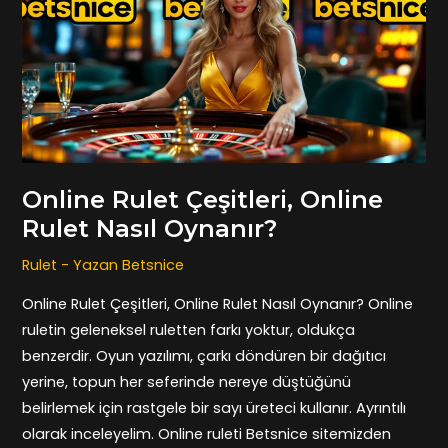
Nasıl
Oynanır?
Online Rulet Çeşitleri, Online
Rulet Nasıl Oynanır?
Rulet
- Yazan
Betsnice
Online Rulet Çeşitleri, Online Rulet Nasıl Oynanır? Online
ruletin geleneksel ruletten farkı yoktur, oldukça
benzerdir. Oyun yazılımı, çarkı döndüren bir dağıtıcı
yerine, topun her seferinde nereye düştüğünü
belirlemek için rastgele bir sayı üreteci kullanır. Ayrıntılı
olarak inceleyelim. Online ruleti Betsnice sitemizden