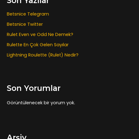
Son Yazılar
Betsnice Telegram
Betsnice Twitter
Rulet Even ve Odd Ne Demek?
Rulette En Çok Gelen Sayılar
Lightning Roulette (Rulet) Nedir?
Son Yorumlar
Görüntülenecek bir yorum yok.
Arşiv