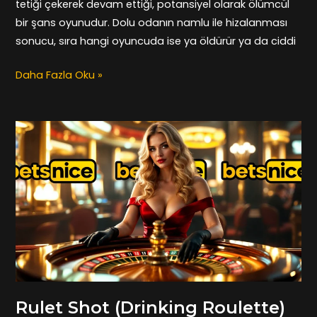
tetiği çekerek devam ettiği, potansiyel olarak ölümcül
bir şans oyunudur. Dolu odanın namlu ile hizalanması
sonucu, sıra hangi oyuncuda ise ya öldürür ya da ciddi
Rus
Daha Fazla Oku »
Ruleti
Nedir?
Rulet Shot (Drinking Roulette)