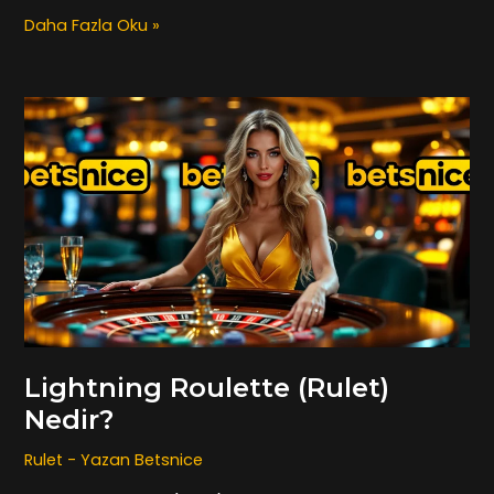
Rulette
Daha Fazla Oku »
En
Çok
Gelen
Sayılar
Lightning Roulette (Rulet)
Nedir?
Rulet
- Yazan
Betsnice