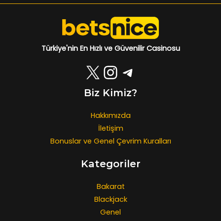
Türkiye'nin En Hızlı ve Güvenilir Casinosu
X
Instagram
Telegram
Biz Kimiz?
Hakkımızda
İletişim
Bonuslar ve Genel Çevrim Kuralları
Kategoriler
Bakarat
Blackjack
Genel