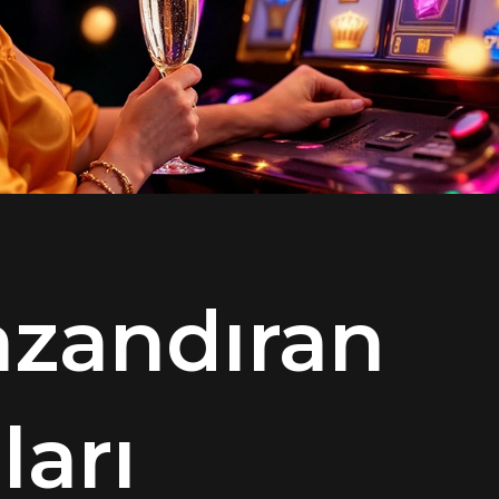
azandıran
ları