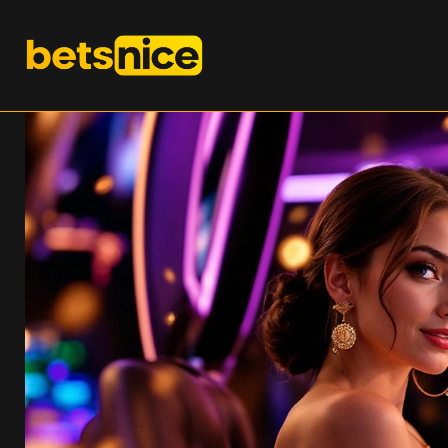
İçeriğe
atla