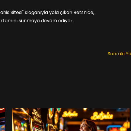
Bahis Sitesi" sloganıyla yola çıkan Betsnice,
no ortamını sunmaya devam ediyor.
Sonraki Y