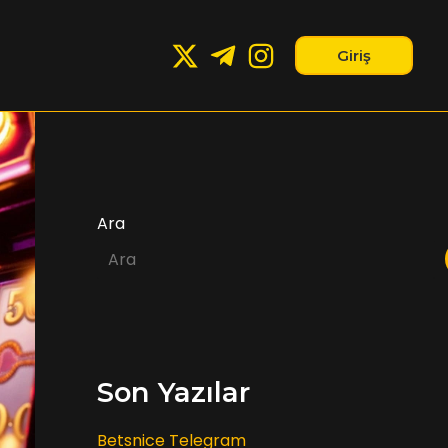
Giriş
Ara
Son Yazılar
Betsnice Telegram