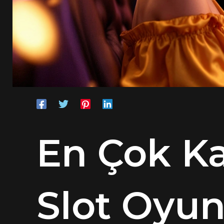
En Çok K
Slot Oyun