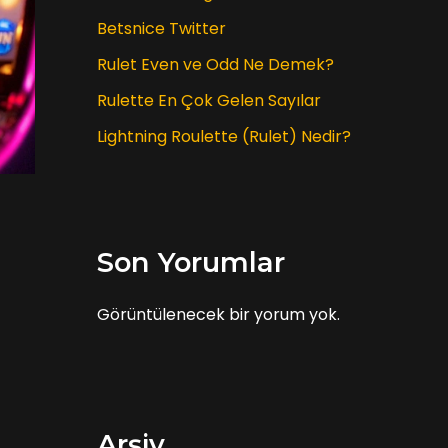
Betsnice Twitter
Rulet Even ve Odd Ne Demek?
Rulette En Çok Gelen Sayılar
Lightning Roulette (Rulet) Nedir?
Son Yorumlar
Görüntülenecek bir yorum yok.
Arşiv