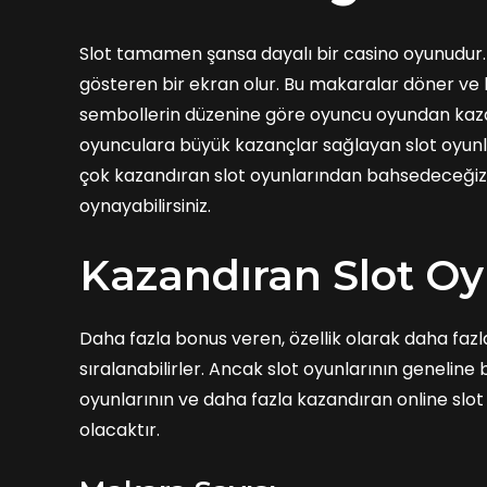
Slot tamamen şansa dayalı bir casino oyunudur.
gösteren bir ekran olur. Bu makaralar döner ve b
sembollerin düzenine göre oyuncu oyundan kaza
oyunculara büyük kazançlar sağlayan slot oyunlar
çok kazandıran slot oyunlarından bahsedeceğiz. 
oynayabilirsiniz.
Kazandıran Slot Oyu
Daha fazla bonus veren, özellik olarak daha fazl
sıralanabilirler. Ancak slot oyunlarının genelin
oyunlarının ve daha fazla kazandıran online slot 
olacaktır.