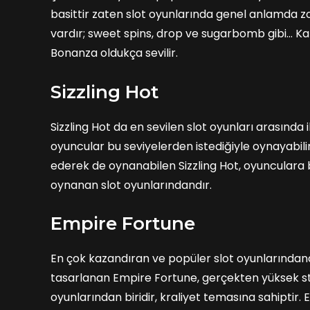
basittir zaten slot oyunlarında genel anlamda z
vardır; sweet spins, drop ve sugarbomb gibi… Ka
Bonanza oldukça sevilir.
Sizzling Hot
Sizzling Hot da en sevilen slot oyunları arasında il
oyuncular bu seviyelerden istediğiyle oynayabil
ederek de oynanabilen Sizzling Hot, oyunculara
oynanan slot oyunlarındandır.
Empire Fortune
En çok kazandıran ve popüler slot oyunlarından
tasarlanan Empire Fortune, gerçekten yüksek sta
oyunlarından biridir, kraliyet temasına sahiptir