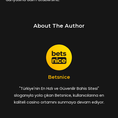
About The Author
Betsnice
"Türkiye'nin En Hızlı ve Güvenilir Bahis Sitesi"
sloganıyla yola çıkan Betsnice, kullanıcılarına en
kaliteli casino ortamını sunmaya devam ediyor.