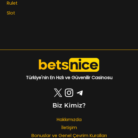
Rulet
Slot
Türkiye'nin En Hızlı ve Güvenilir Casinosu
X
Instagram
Telegram
Biz Kimiz?
Hakkımızda
İletişim
Bonuslar ve Genel Çevrim Kuralları