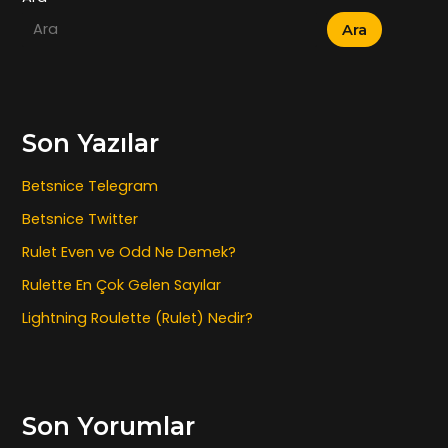
Ara
Son Yazılar
Betsnice Telegram
Betsnice Twitter
Rulet Even ve Odd Ne Demek?
Rulette En Çok Gelen Sayılar
Lightning Roulette (Rulet) Nedir?
Son Yorumlar