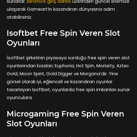
sunarlar.
Betsnice giriş adresi
üzerinden güncel sitemize
ulaşarak Gameart’in kazandıran dünyasına adım
atabilirsiniz.
Isoftbet Free Spin Veren Slot
Oyunları
İsoftbet şirketinin piyasaya sürdüğü free spin veren slot
oyunlarından bazıları; Euphoria, Hot Spin, Moriarty, Aztec
Gold, Moon Spirit, Gold Digger ve Morgana’dır. Yine
görsel olarak iyi, eğlenceli ve kazandıran oyunlar
tasarlayan Isoftbet, oyunlarda free spin imkanları sunar
oyunculara.
Microgaming Free Spin Veren
Slot Oyunları