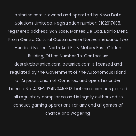
betsnice.com is owned and operated by Nova Data
Solutions Limitada. Registration number: 3102917005,
registered address: San Jose, Montes De Oca, Barrio Dent,
From Centro Cultural Costarricense Norteamericano, Two
Hundred Meters North And Fifty Meters East, Ofiden
Building, Office Number Th. Contact us:
destek@betsnice.com. betsnice.com is licensed and
regulated by the Government of the Autonomous Island
of Anjouan, Union of Comoros, and operates under
License No. ALSI-202412045-F12. betsnice.com has passed
all regulatory compliance and is legally authorized to
conduct gaming operations for any and all games of
chance and wagering.