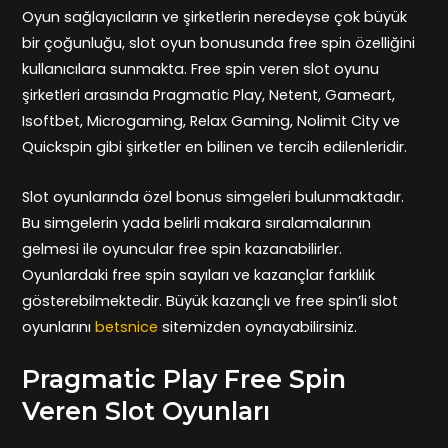
Oyun sağlayıcıların ve şirketlerin neredeyse çok büyük
bir çoğunluğu, slot oyun bonusunda free spin özelliğini
kullanıcılara sunmakta. Free spin veren slot oyunu
şirketleri arasında Pragmatic Play, Netent, Gameart,
Isoftbet, Microgaming, Relax Gaming, Nolimit City ve
Quickspin gibi şirketler en bilinen ve tercih edilenleridir.
Slot oyunlarında özel bonus simgeleri bulunmaktadır.
Bu simgelerin yada belirli makara sıralamalarının
gelmesi ile oyuncular free spin kazanabilirler.
Oyunlardaki free spin sayıları ve kazançlar farklılık
gösterebilmektedir. Büyük kazançlı ve free spin’li slot
oyunlarını
betsnice
sitemizden oynayabilirsiniz.
Pragmatic Play Free Spin
Veren Slot Oyunları